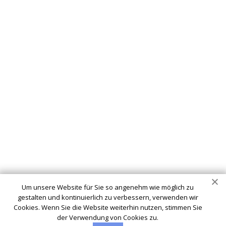
Schlüsseldienst
info@schluesseldienst-boeblingen-24.de
Startseite
Einsatzgebiete
Kontakte
Partner
Impressum
Wir sind Ihr vertrauenswürdiger Partner für professionelle
Schlüsseldienstleistungen in Böblingen. Ob Sie sich
ausgesperrt haben, ein defektes Schloss haben oder Ihre
Um unsere Website für Sie so angenehm wie möglich zu
Sicherheit verbessern möchten - wir sind hier, um Ihnen zu
gestalten und kontinuierlich zu verbessern, verwenden wir
helfen.
Cookies. Wenn Sie die Website weiterhin nutzen, stimmen Sie
der Verwendung von Cookies zu.